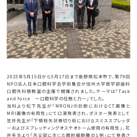
2025年5月15日から5月17日まで長野県松本市で、第79回
NPO法人日本口腔科学会学術集会が信州大学医学部歯科
口腔外科顎教室の主催で開催されました。テーマは「Task
and force ～口腔科学の任務と力～」でした。
当科より松下先生が「MRONJの診断におけるCT画像と
MRI画像の有用性」にて口演発表され、ポスター発表として
笠井先生が「下顎枝矢状骨切り術におけるスミススプレッダ
ーおよびスプレッティングオステオトーム使用の有用性」、花
井先生より「舌尖部に生じた顆粒細胞腫の１例」にて発表さ