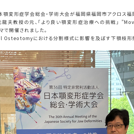
6回日本顎変形症学会総会・学術大会が福岡県福岡市アクロ
授の元、「より良い顎変形症治療への挑戦」 ”Moving Towa
いうテーマで開催されました。
gual Osteotomyにおける分割様式に影響を及ぼす下