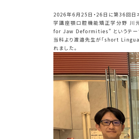
2026年6月25日・26日に第3
学講座顎口腔機能矯正学分野 川元龍夫教
for Jaw Deformities” と
当科より渡邉先生が「short Lin
れました。